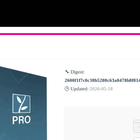
🔧 Digest:
2600f1f7c0c38b5208c63a0478b8f01
🕒 Updated:
2026-05-18