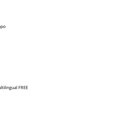
ppo
tilingual FREE