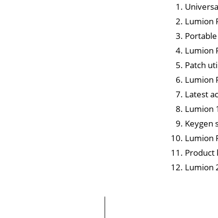
Universa
Lumion P
Portable
Lumion F
Patch ut
Lumion F
Latest a
Lumion 1
Keygen s
Lumion P
Product 
Lumion 2