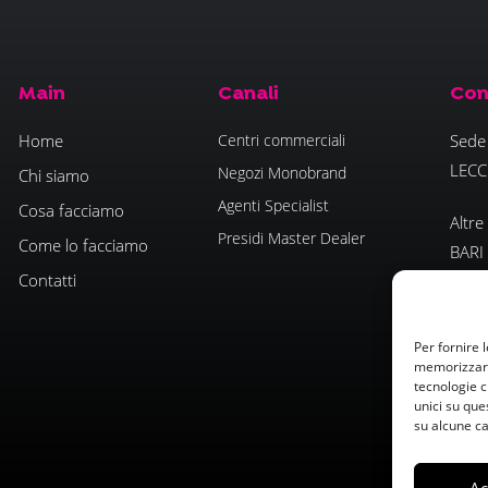
Main
Canali
Con
Home
Centri commerciali
Sede 
LECC
Negozi Monobrand
Chi siamo
Agenti Specialist
Cosa facciamo
Altre
Presidi Master Dealer
Come lo facciamo
BARI
Contatti
- PO
info@
Per fornire 
www.
memorizzare 
tecnologie c
unici su que
su alcune ca
Ac