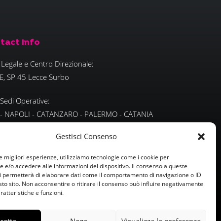
tact Info
Legale e Centro Direzionale:
E, SP 45 Lecce Surbo
 Sedi Operative:
 - NAPOLI - CATANZARO - PALERMO - CATANIA
TENZA - ROMA - MILANO
Gestisci Consenso
smartpeoplesrl.it
le migliori esperienze, utilizziamo tecnologie come i cookie per
smartpeoplesrl.it
e/o accedere alle informazioni del dispositivo. Il consenso a queste
i permetterà di elaborare dati come il comportamento di navigazione o ID
sto sito. Non acconsentire o ritirare il consenso può influire negativamente
ratteristiche e funzioni.
cetta
Nega
Visualizza le preferenze